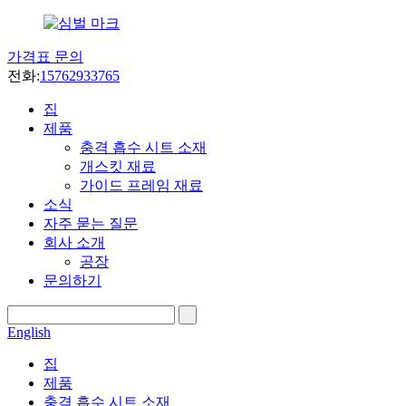
가격표 문의
전화:
15762933765
집
제품
충격 흡수 시트 소재
개스킷 재료
가이드 프레임 재료
소식
자주 묻는 질문
회사 소개
공장
문의하기
English
집
제품
충격 흡수 시트 소재